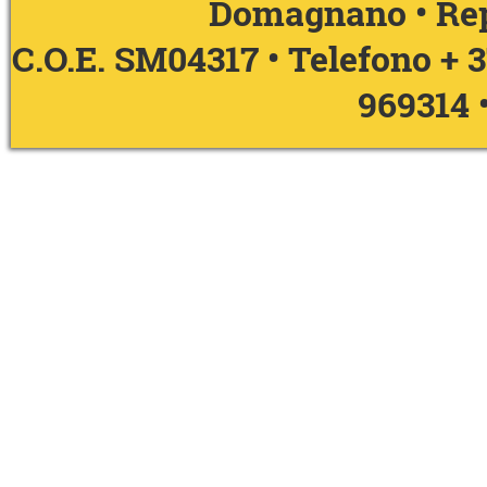
Domagnano • Rep
C.O.E. SM04317 • Telefono
+ 
969314