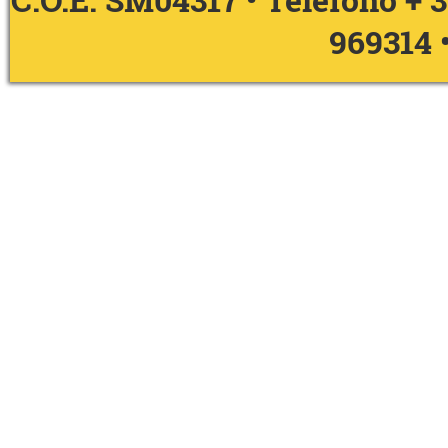
C.O.E. SM04317 • Telefono
+ 
969314