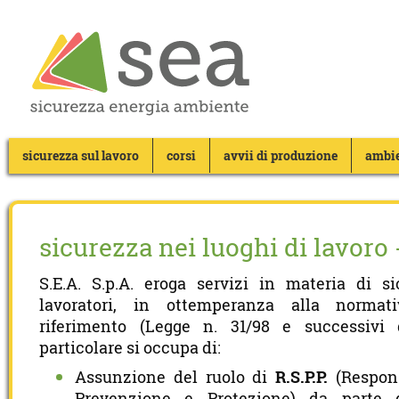
sicurezza sul lavoro
corsi
avvii di produzione
ambi
sicurezza nei luoghi di lavoro
S.E.A. S.p.A. eroga servizi in materia di s
lavoratori, in ottemperanza alla norma
riferimento (Legge n. 31/98 e successivi d
particolare si occupa di:
Assunzione del ruolo di
R.S.P.P.
(Respons
Prevenzione e Protezione) da parte d